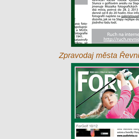
Zpravodaj města Řevnic