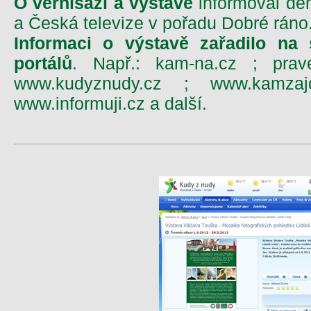
O vernisáži a výstavě
informoval de
a Česká televize v pořadu Dobré ráno
Informaci o výstavě zařadilo na
portálů
. Např.: kam-na.cz ; prav
www.kudyznudy.cz ; www.kamzajde
www.informuji.cz a další.