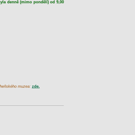
 byla denně (mimo pondělí) od 9,00
ácheňského muzea:
zde.