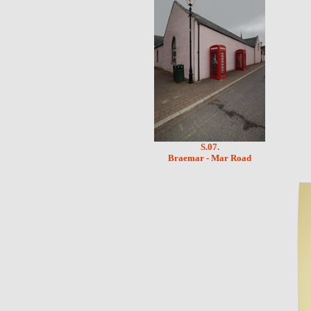
S.07.
Braemar - Mar Road