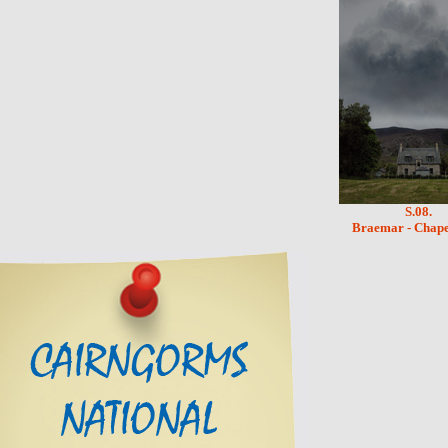
S.08.
Braemar - Chape