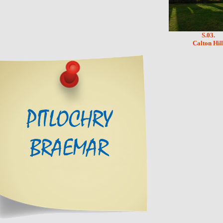
S.03.
Calton Hil