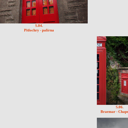
S.04.
Pitlochry - palírna
S.06.
Braemar - Chape