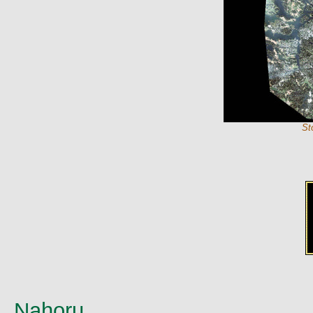
St
Nahoru