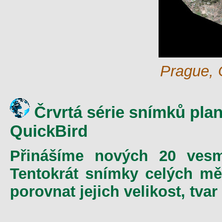
Prague, 
Črvrtá série snímků plan
QuickBird
Přinášíme nových 20 vesmí
Tentokrát snímky celých m
porovnat jejich velikost, tvar