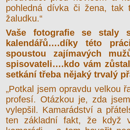
pohledná dívka či žena, tak
žaludku.“
Vaše fotografie se staly s
kalendářů….díky této prác
spoustou zajímavých mužů
spisovateli….kdo vám zůstal
setkání třeba nějaký trvalý p
„Potkal jsem opravdu velkou ř
profesí. Otázkou je, zda jsem
vylepšil. Kamarádství a přáte
ten základní fakt, že když v