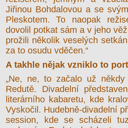
Jiřinou Bohdalovou a se svý
Pleskotem. To naopak reži
dovolil potkat sám a v jeho v
prožili několik veselých setká
za to osudu vděčen.“
A takhle nějak vzniklo to po
„Ne, ne, to začalo už někdy
Redutě. Divadelní představe
literárního kabaretu, kde kral
Vyskočil. Hudebně-divadelní p
session, kde se scházeli t