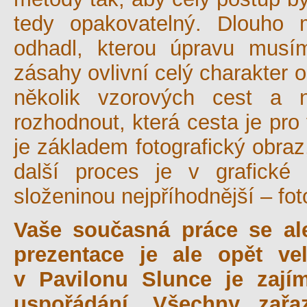
tedy opakovatelný. Dlouho 
odhadl, kterou úpravu musím
zásahy ovlivní celý charakter 
několik vzorových cest a 
rozhodnout, která cesta je pro
je základem fotografický obraz
další proces je v grafické
složeninou nejpříhodnější – fot
Vaše současná práce se ale 
prezentace je ale opět ve
v Pavilonu Slunce je zají
uspořádání. Všechny zařaz