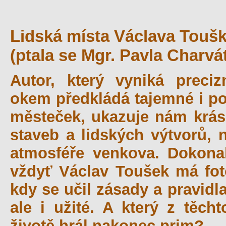
Lidská místa Václava Touš
(ptala se Mgr. Pavla Charvá
Autor, který vyniká preci
okem předkládá tajemné i poe
městeček, ukazuje nám krásu
staveb a lidských výtvorů, 
atmosféře venkova. Dokona
vždyť Václav Toušek má foto
kdy se učil zásady a pravidl
ale i užité. A který z těch
životě hrál nakonec prim?