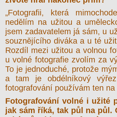
„Fotografii, která mimoch
nedělím na užitou a umělecko
jsem zadavatelem já sám, u uži
souznějícího diváka a u té uži
Rozdíl mezi užitou a volnou fo
u volné fotografie zvolím za v
To je jednoduché, protože mý
a tam je obdélníkový výře
fotografování používám ten na 
Fotografování volné i užité 
jak sám říká, tak půl na půl.