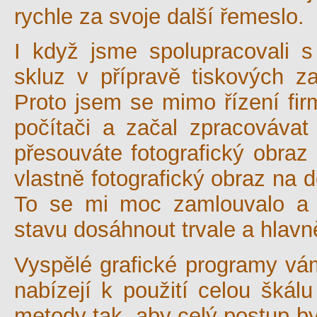
rychle za svoje další řemeslo.
I když jsme spolupracovali s
skluz v přípravě tiskových z
Proto jsem se mimo řízení fir
počítači a začal zpracovávat
přesouváte fotografický obra
vlastně fotografický obraz na 
To se mi moc zamlouvalo a s
stavu dosáhnout trvale a hlavn
Vyspělé grafické programy vá
nabízejí k použití celou škálu f
metody tak, aby celý postup by