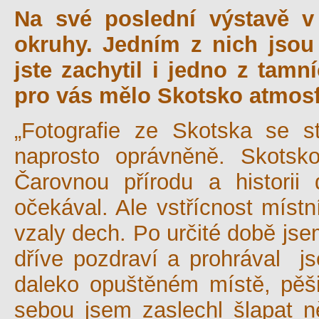
Na své poslední výstavě v 
okruhy. Jedním z nich jsou 
jste zachytil i jedno z tam
pro vás mělo Skotsko atmos
„Fotografie ze Skotska se s
naprosto oprávněně. Skotsko,
Čarovnou přírodu a histori
očekával. Ale vstřícnost místn
vzaly dech. Po určité době jse
dříve pozdraví a prohrával js
daleko opuštěném místě, pěš
sebou jsem zaslechl šlapat n