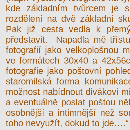
kde základním tvůrcem je s
rozdělení na dvě základní sku
Pak již cesta vedla k přemý
představit. Napadla mě tříst
fotografií jako velkoplošnou m
ve formátech 30x40 a 42x56
fotografie jako poštovní pohl
staromilská forma komunikac
možnost nabídnout divákovi mi
a eventuálně poslat poštou n
osobnější a intimnější než s
toho nevyužít, dokud to jde….“