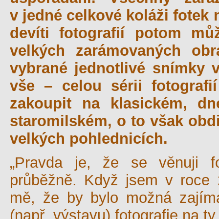
v jedné celkové koláži fotek 
devíti fotografií potom m
velkých zarámovaných obra
vybrané jednotlivé snímky 
vše – celou sérii fotograf
zakoupit na klasickém, d
staromilském, o to však obd
velkých pohlednicích.
„Pravda je, že se věnuji f
průběžně. Když jsem v roce 2
mě, že by bylo možná zajímav
(např. výstavu) fotografie na ty,