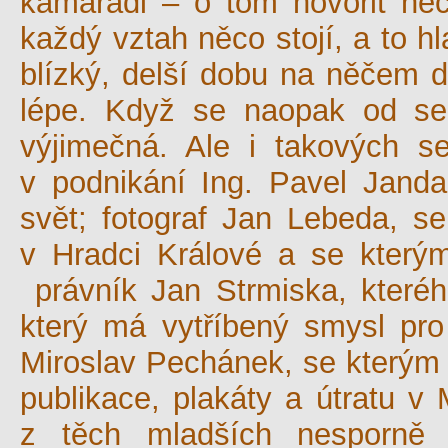
kamarádi – o tom hovořit nechc
každý vztah něco stojí, a to 
blízký, delší dobu na něčem dě
lépe. Když se naopak od sebe
výjimečná. Ale i takových s
v podnikání Ing. Pavel Janda
svět; fotograf Jan Lebeda, 
v Hradci Králové a se který
právník Jan Strmiska, které
který má vytříbený smysl pro
Miroslav Pechánek, se kterým j
publikace, plakáty a útratu v 
z těch mladších nesporně 