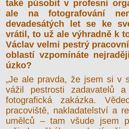
také působit v profesní or
ale na fotografování n
devadesátých let se ke sv
vrátil, to už ale výhradně k 
Václav velmi pestrý pracovní
oblastí vzpomínáte nejradě
úzko?
„Je ale pravda, že jsem si v
vážil pestrosti zadavatelů 
fotografická zakázka. Věde
pracoviště, nakladatelství a r
umělců – tam všude jsem po