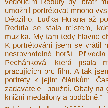
vedoucím Reduty byl bratr mé
umožnil portrétovat mnoho vys
Décziho, Luďka Hulana až po 
Reduta se stala místem, kd
muzika. My tam tedy hlavně ch
K portrétování jsem se vrátil
nesrovnatelně horší. Přivedl
Pechánková, která psala m
pracujících pro film. A tak jse
portréty k jejím článkům. Ča
zadavatele i použití. Obaly na
knižní medailony a podobně.“