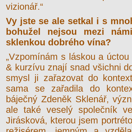
vizionář.“
Vy jste se ale setkal i s mno
bohužel nejsou mezi nám
sklenkou dobrého vína?
„Vzpomínám s láskou a úctou t
& kurzívu znají snad všichni d
smysl ji zařazovat do kontex
sama se zařadila do konte
báječný Zdeněk Sklenář, význa
ale také veselý společník ve
Jirásková, kterou jsem portrét
režisérem, jemným a vzděl