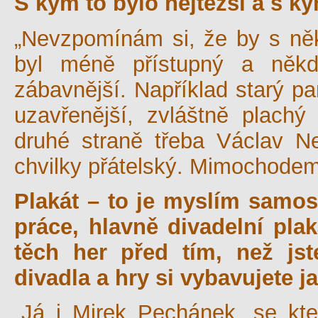
S kým to bylo nejtěžší a s 
„Nevzpomínám si, že by s ně
byl méně přístupný a někdo
zábavnější. Například starý pa
uzavřenější, zvláštně plach
druhé straně třeba Václav Ne
chvilky přátelský. Mimochodem
Plakát – to je myslím samost
práce, hlavně divadelní pla
těch her před tím, než js
divadla a hry si vybavujete j
„Já i Mirek Pechánek, se kte