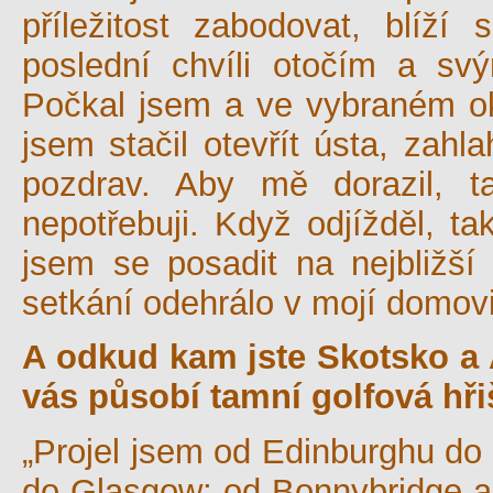
příležitost zabodovat, blí
poslední chvíli otočím a s
Počkal jsem a ve vybraném o
jsem stačil otevřít ústa, zahl
pozdrav. Aby mě dorazil, t
nepotřebuji. Když odjížděl, t
jsem se posadit na nejbližší
setkání odehrálo v mojí domov
A odkud kam jste Skotsko a 
vás působí tamní golfová hři
„Projel jsem od Edinburghu do 
do Glasgow; od Bonnybridge až