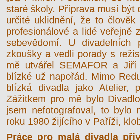
staré školy. Příprava musí být 
určité uklidnění, že to člověk
profesionálové a lidé veřejně
sebevědomí. U divadelních p
zkoušky a vedli porady s reži
mě utvářel SEMAFOR a Jiří 
blízké už napořád. Mimo Redut
blízká divadla jako Atelier, 
Zážitkem pro mě bylo Divadlo
jsem nefotografoval, to bylo 
roku 1980 žijícího v Paříži, kl
Práce pro malá divadla při