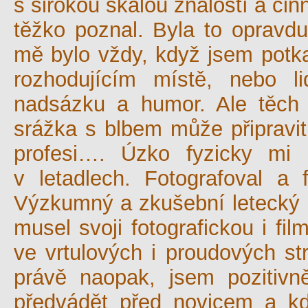
s širokou škálou znalostí a čin
těžko poznal. Byla to opravdu
mě bylo vždy, když jsem potk
rozhodujícím místě, nebo l
nadsázku a humor. Ale těch
srážka s blbem může připravit
profesi…. Úzko fyzicky mi 
v letadlech. Fotografoval a 
Výzkumný a zkušební letecký 
musel svoji fotografickou i fi
ve vrtulových i proudových str
právě naopak, jsem pozitivn
předvádět před novicem a k