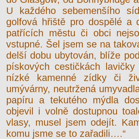
U každého sebemenšího síd
golfová hřiště pro dospělé a 
patřících městu či obci nejs
vstupné. Šel jsem se na taková
delší dobu ubytován, blíže po
pískových cestičkách lavičky
nízké kamenné zídky či živ
umývárny, neutržená umyvadla a
papíru a tekutého mýdla dos
objevil i volně dostupnou toa
vlasy, musel jsem odejít. Ka
komu jsme se to zařadili….“